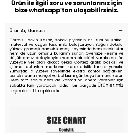
Ürün ile ilgili soru ve sorunlarınız için
bize whatsapp'tan ulaşabilirsiniz.
Ürün Açıklaması
Corteiz Jackin Kazak, sokak giyiminin asi ruhunu kaliteli
materyal ve özgün tasarımla buluşturuyor. Yoğun dokulu,
yüksek gramajlı pamuk kumaşı sayesinde hem sıcak tutar
hem de uzun ömürlü kullanım sunar. Oversize kesimi ve
düşük omuz detaylarıyla modern bir silüet yaratırken, ön
yüzeyde yer alan dikkat çekici Corteiz grafik baskısı ve
işleme detayları markanın karakteristik tarzını yansıtır.
Yumuşak iç yüzeyi sayesinde ekstra konfor sağlarken,
esnek ribana manşet ve bel kısmı gün boyu formunu korur.
Hem tarz sahibi hem de konforuna önem verenler için
Ürünlerimiz
sokakta fark yaratacak iddialı bir parçadır.
orijinali ile 1:1 replikadır