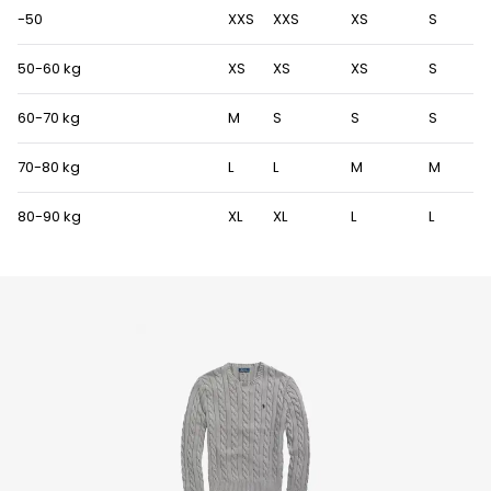
-50
XXS
XXS
XS
S
50-60 kg
XS
XS
XS
S
60-70 kg
M
S
S
S
70-80 kg
L
L
M
M
80-90 kg
XL
XL
L
L