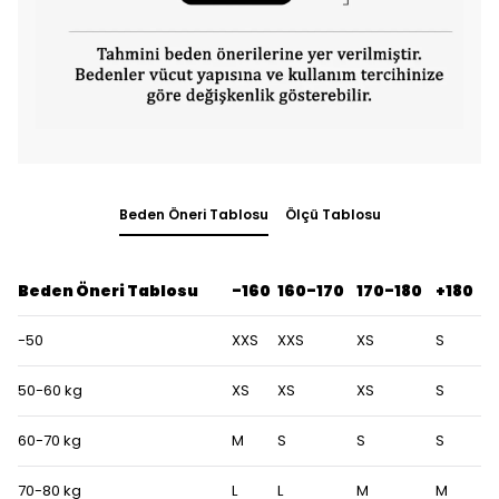
Beden Öneri Tablosu
Ölçü Tablosu
Beden Öneri Tablosu
-160
160-170
170-180
+180
-50
XXS
XXS
XS
S
50-60 kg
XS
XS
XS
S
60-70 kg
M
S
S
S
70-80 kg
L
L
M
M