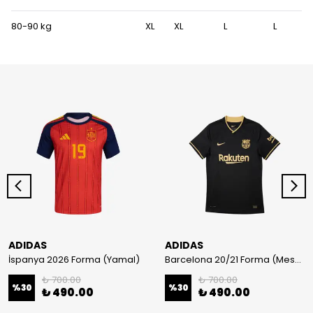
80-90 kg
XL
XL
L
L
ADIDAS
ADIDAS
İspanya 2026 Forma (Yamal)
Barcelona 20/21 Forma (Messi)
₺ 700.00
₺ 700.00
%
30
%
30
₺ 490.00
₺ 490.00