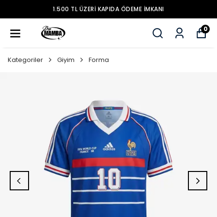
1.500 TL ÜZERİ KAPIDA ÖDEME İMKANI
0
Kategoriler
Giyim
Forma