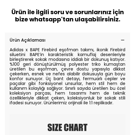
Ürün ile ilgili soru ve sorunlarınız için
bize whatsapp'tan ulaşabilirsiniz.
Ürün Açıklaması
Adidas x BAPE Firebird eşofman takımı, ikonik Firebird
siluetini BAPE’in karakteristik kamuflaj desenleriyle
birleştirerek sokak modasına iddialı bir dokunuş katıyor.
%100 geri dönüştürülmüş polyester triko kumaştan
üretilen bu eşofman, çevre dostu yapısıyla dikkat
çekerken, esnek ve nefes alabilir dokusuyla gün boyu
konfor sunuyor. Üç bant detayı, fermuarlı cepler ve
paçalar gibi fonksiyonel unsurlar, hem stil hem de
kullanım kolaylığı sağlıyor. Sınırlı sayıda üretilen bu özel
koleksiyon parçası, hem tasarımı hem de teknik
özellikleriyle dikkat çeken, koleksiyonluk bir sokak stili
ifadesi sunuyor.
Ürünlerimiz orijinali ile 1:1 replikadır.