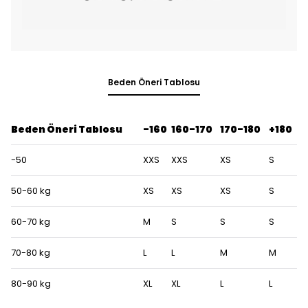
Beden Öneri Tablosu
Beden Öneri Tablosu
-160
160-170
170-180
+180
-50
XXS
XXS
XS
S
50-60 kg
XS
XS
XS
S
60-70 kg
M
S
S
S
70-80 kg
L
L
M
M
80-90 kg
XL
XL
L
L