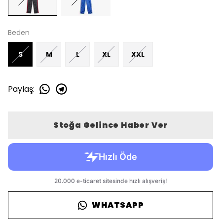
Beden
S
M
L
XL
XXL
Paylaş
:
Stoğa Gelince Haber Ver
WHATSAPP