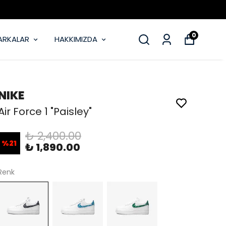
0
ARKALAR
HAKKIMIZDA
NIKE
Air Force 1 "Paisley"
₺ 2,400.00
%
21
₺ 1,890.00
Renk