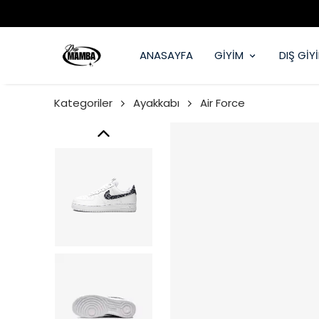
ANASAYFA
GİYİM
DIŞ GİY
Kategoriler
Ayakkabı
Air Force