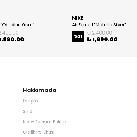
NIKE
1 "Obsidian Gum"
Air Force 1 "Metallic Silver"
2,400.00
₺ 2,400.00
%
21
1,890.00
₺ 1,890.00
Hakkımızda
İletişim
S.S.S
İade-Değişim Politikası
Gizlilik Politikası