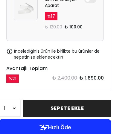
Aparat
%
17
₺ 120.00
₺ 100.00
İncelediğiniz ürün ile birlikte bu ürünler de
sepetinize eklenecektir!
Avantajlı Toplam
₺ 2,400.00
₺ 1,890.00
%
21
SEPETE EKLE