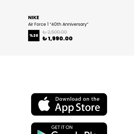
NIKE
NIKE
Air Force 1 “40th Anniversary“
Air For
₺ 2,500.00
%
20
%
21
₺ 1,990.00