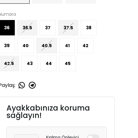
Numara
36
36.5
37
37.5
38
39
40
40.5
41
42
42.5
43
44
45
Paylaş
:
Ayakkabınıza koruma
sağlayın!
Kırılma Önleyici