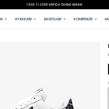
1.500 TL ÜZERİ KAPIDA ÖDEME İMKANI
İM
AYAKKABI
AKSESUAR
KOMBİNLER
M