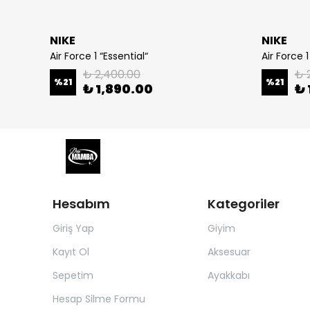
NIKE
NIKE
h“
Air Force 1 “Essential“
Air Force 
₺ 2,400.00
₺ 
%
21
%
21
₺ 1,890.00
₺ 
Hesabım
Kategoriler
Giriş Yap
Giyim
Kayıt Ol
Aksesuar
Sepetim
Ayakkabı
Hesap Silme Formu