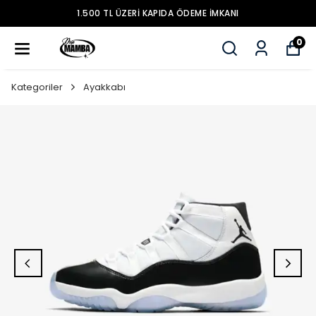
1.500 TL ÜZERİ KAPIDA ÖDEME İMKANI
0
Kategoriler
Ayakkabı