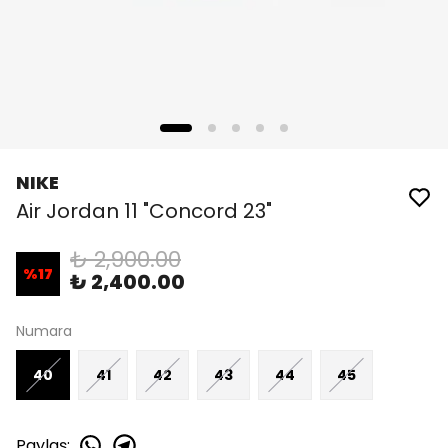
NIKE
Air Jordan 11 "Concord 23"
₺ 2,900.00
%
17
₺ 2,400.00
Numara
40
41
42
43
44
45
Paylaş
: