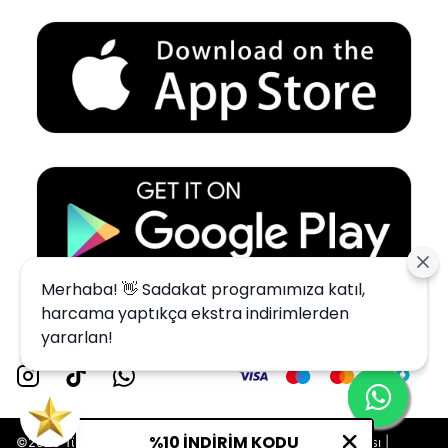
Merhaba! 👋 Sadakat programımıza katıl,
harcama yaptıkça ekstra indirimlerden
yararlan!
%10 İNDİRİM KODU
©2023 Tüm Hakları Saklıdır - Drip Mamba |
Gizlilik Politikası
|