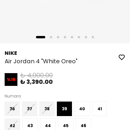
NIKE
Air Jordan 4 "White Oreo"
₺ 4,000.00
%
15
₺ 3,390.00
Numara
36
37
38
39
40
41
42
43
44
45
46