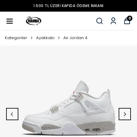
1.500 TL ÜZERİ KAPIDA ÖDEME İMKANI
0
Kategoriler
Ayakkabı
Air Jordan 4