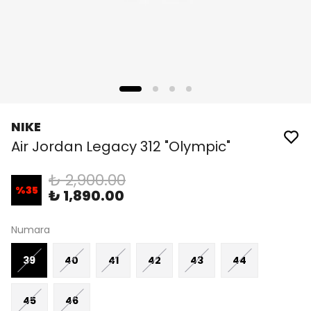
NIKE
Air Jordan Legacy 312 "Olympic"
₺ 2,900.00
%
35
₺ 1,890.00
Numara
39
40
41
42
43
44
45
46