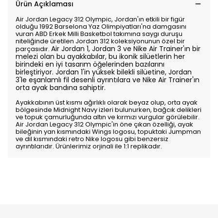
Ürün Açıklaması
Air Jordan Legacy 312 Olympic, Jordan'ın etkili bir figür
olduğu 1992 Barselona Yaz Olimpiyatları'na damgasını
vuran ABD Erkek Milli Basketbol takımına saygı duruşu
niteliğinde üretilen Jordan 312 koleksiyonunun özel bir
Air Jordan 1, Jordan 3 ve Nike Air Trainer'ın bir
parçasıdır.
melezi olan bu ayakkabılar, bu ikonik silüetlerin her
birindeki en iyi tasarım öğelerinden bazılarını
birleştiriyor. Jordan 1'in yüksek bilekli silüetine, Jordan
3'le eşanlamlı fil desenli ayrıntılara ve Nike Air Trainer'ın
orta ayak bandına sahiptir.
Ayakkabının üst kısmı ağırlıklı olarak beyaz olup, orta ayak
bölgesinde Midnight Navy izleri bulunurken, bağcık delikleri
ve topuk çamurluğunda altın ve kırmızı vurgular görülebilir.
Air Jordan Legacy 312 Olympic'in öne çıkan özelliği, ayak
bileğinin yan kısmındaki Wings logosu, topuktaki Jumpman
ve dil kısmındaki retro Nike logosu gibi benzersiz
ayrıntılarıdır. Ürünlerimiz orjinali ile 1:1 replikadır.