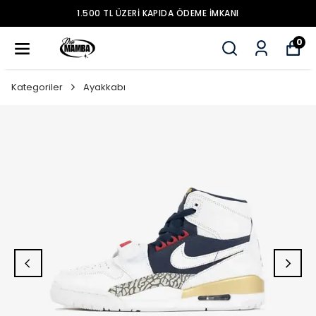
1.500 TL ÜZERİ KAPIDA ÖDEME İMKANI
0
Kategoriler
Ayakkabı