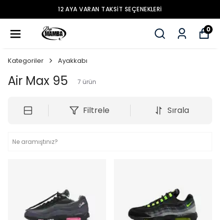
12 AYA VARAN TAKSİT SEÇENEKLERİ
0
Kategoriler
Ayakkabı
Air Max 95
7
ürün
Filtrele
Sırala