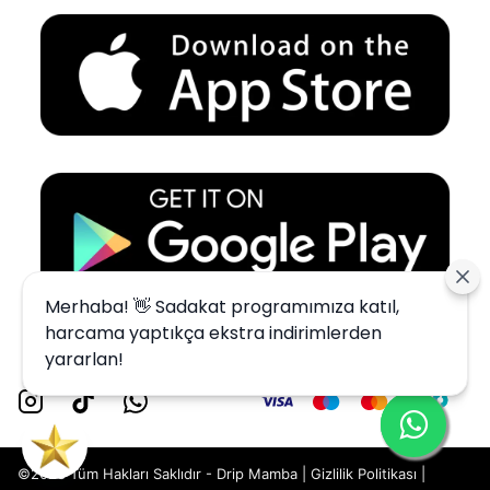
Merhaba! 👋 Sadakat programımıza katıl,
harcama yaptıkça ekstra indirimlerden
yararlan!
©2023 Tüm Hakları Saklıdır - Drip Mamba |
Gizlilik Politikası
|