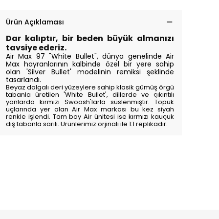
Ürün Açıklaması
Dar kalıptır, bir beden büyük almanızı
tavsiye ederiz.
Air Max 97 "White Bullet", dünya genelinde Air
Max hayranlarının kalbinde özel bir yere sahip
olan 'Silver Bullet' modelinin remiksi şeklinde
tasarlandı.
Beyaz dalgalı deri yüzeylere sahip klasik gümüş örgü
tabanla üretilen 'White Bullet', dillerde ve çıkıntılı
yanlarda kırmızı Swoosh'larla süslenmiştir. Topuk
uçlarında yer alan Air Max markası bu kez siyah
renkle işlendi. Tam boy Air ünitesi ise kırmızı kauçuk
dış tabanla sarılı. Ürünlerimiz orjinali ile 1:1 replikadır.