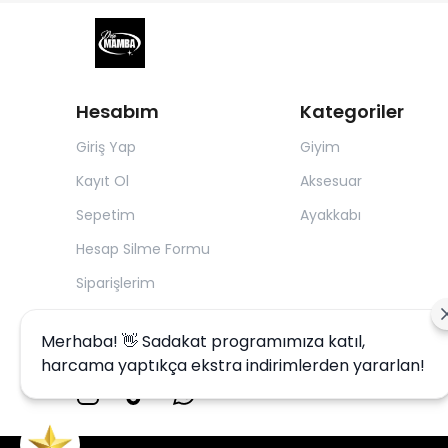
Hesabım
Kategoriler
Giriş Yap
Giyim
Kayıt Ol
Aksesuar
Sepetim
Ayakkabı
Hesap Silme Formu
Siparişlerim
Merhaba! 👋 Sadakat programımıza katıl,
harcama yaptıkça ekstra indirimlerden yararlan!