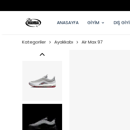
ANASAYFA
GİYİM
DIŞ GİY
Kategoriler
Ayakkabı
Air Max 97