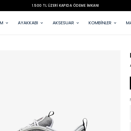
1.500 TL ÜZERİ KAPIDA ÖDEME İMKANI
İM
AYAKKABI
AKSESUAR
KOMBİNLER
M