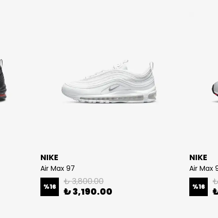
NIKE
NIKE
Air Max 97
Air Max 9
₺ 3,800.00
₺
%
16
%
16
₺ 3,190.00
₺