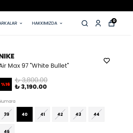
0
ARKALAR
HAKKIMIZDA
NIKE
Air Max 97 "White Bullet"
₺ 3,800.00
%
16
₺ 3,190.00
Numara
39
40
41
42
43
44
45