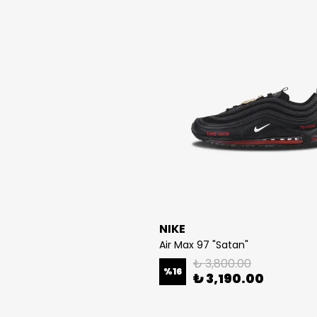
NIKE
Air Max 97 "Satan"
₺ 3,800.00
%
16
₺ 3,190.00