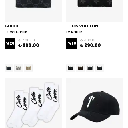
GUCCI
LOUIS VUITTON
Gucci Kartlık
LV Kartlık
₺ 400.00
₺ 400.00
%
28
%
28
₺ 290.00
₺ 290.00