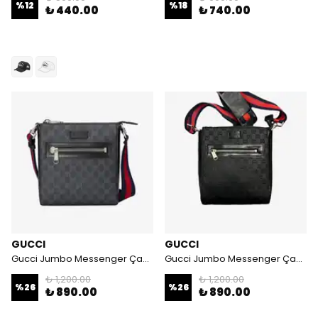
%
12
%
18
₺ 440.00
₺ 740.00
GUCCI
GUCCI
Gucci Jumbo Messenger Çanta - Lacivert
Gucci Jumbo Messenger Çanta - Sıcak Press
₺ 1,200.00
₺ 1,200.00
%
26
%
26
₺ 890.00
₺ 890.00