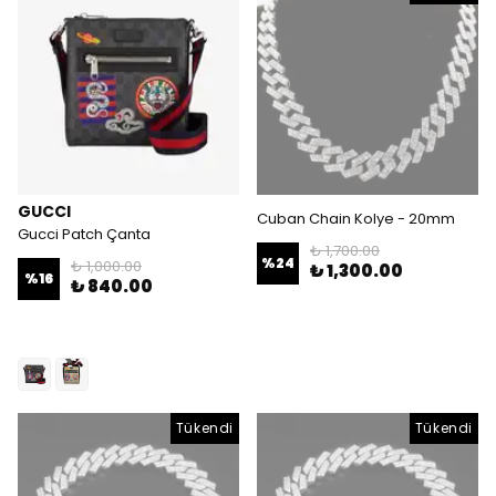
GUCCI
Cuban Chain Kolye - 20mm
Gucci Patch Çanta
₺ 1,700.00
%
24
₺ 1,000.00
₺ 1,300.00
%
16
₺ 840.00
Tükendi
Tükendi