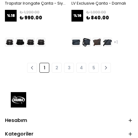
Trapstar Irongate Çanta - Siyah/Gri
LV Exclusive Çanta - Damalı
₺ 1,200.00
₺ 1,000.00
%
18
%
16
₺ 990.00
₺ 840.00
+1
1
2
3
4
5
Hesabım
Kategoriler