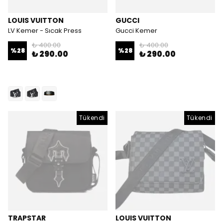
LOUIS VUITTON
GUCCI
LV Kemer - Sıcak Press
Gucci Kemer
₺ 400.00
₺ 400.00
%
28
%
28
₺ 290.00
₺ 290.00
Tükendi
Tükendi
TRAPSTAR
LOUIS VUITTON