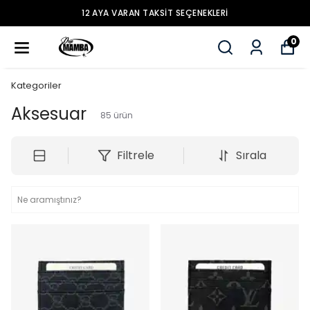
12 AYA VARAN TAKSİT SEÇENEKLERİ
0
Kategoriler
Aksesuar
85
ürün
Filtrele
Sırala