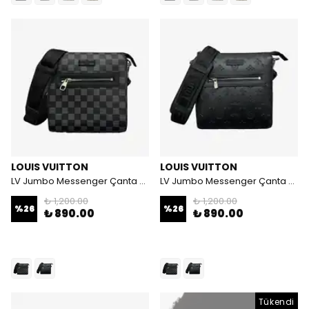
LOUIS VUITTON
LOUIS VUITTON
LV Jumbo Messenger Çanta - Damalı
LV Jumbo Messenger Çanta - Sıcak Press
₺ 1,200.00
₺ 1,200.00
%
26
%
26
₺ 890.00
₺ 890.00
Tükendi