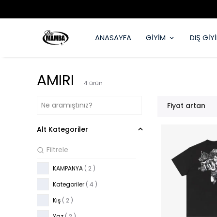
ANASAYFA
GİYİM
DIŞ GİY
AMIRI
4
ürün
Fiyat artan
Alt Kategoriler
KAMPANYA
(
2
)
Kategoriler
(
4
)
Kış
(
2
)
Yaz
(
2
)