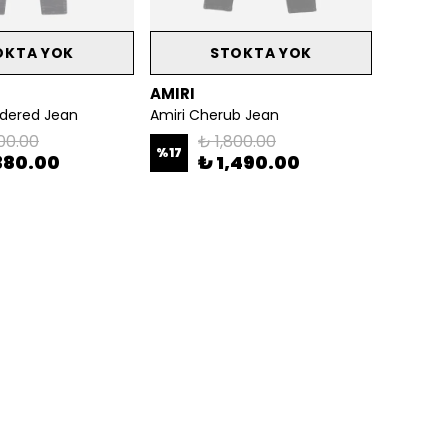
OKTA YOK
STOKTA YOK
AMIRI
idered Jean
Amiri Cherub Jean
00.00
₺ 1,800.00
%
17
380.00
₺ 1,490.00