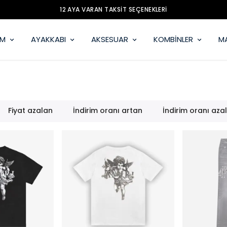
12 AYA VARAN TAKSİT SEÇENEKLERİ
İM
AYAKKABI
AKSESUAR
KOMBİNLER
M
Fiyat azalan
İndirim oranı artan
İndirim oranı aza