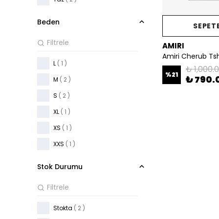
Beden
SEPETE
AMIRI
Amiri Cherub Tsh
L
( 1 )
₺ 1,000.
%
21
₺ 790.
M
( 2 )
S
( 2 )
XL
( 1 )
XS
( 1 )
XXS
( 1 )
Stok Durumu
Stokta
( 2 )