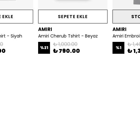
 EKLE
SEPETE EKLE
ST
AMIRI
AMIRI
irt - Siyah
Amiri Cherub Tshirt - Beyaz
Amiri Embro
00
₺ 1,000.00
₺ 1,4
%
21
%
1
00
₺ 790.00
₺ 1,