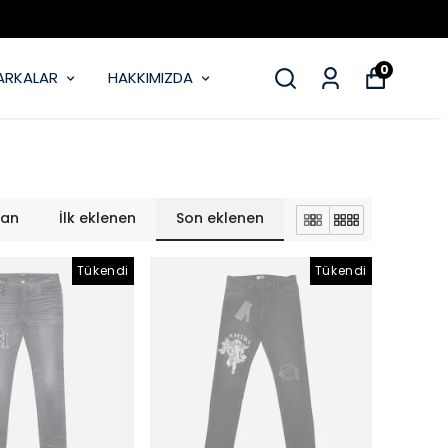
0
ARKALAR
HAKKIMIZDA
lan
İlk eklenen
Son eklenen
Tükendi
Tükendi