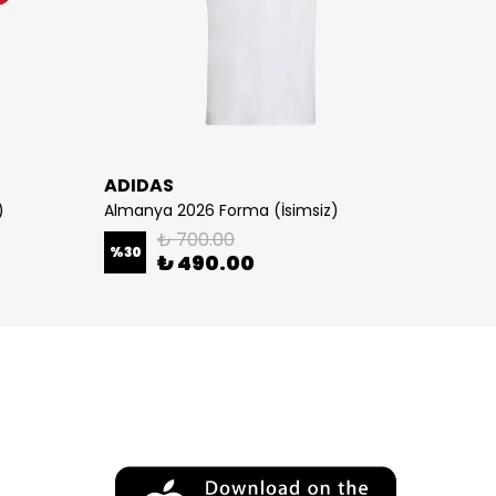
ADIDAS
NIKE
)
Almanya 2026 Forma (İsimsiz)
Türkiy
₺ 700.00
%
30
%
30
₺ 490.00