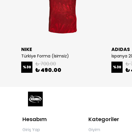
NIKE
ADIDAS
Türkiye Forma (İsimsiz)
İspanya 
₺ 700.00
₺ 
%
30
%
30
₺ 490.00
₺ 
Hesabım
Kategoriler
Giriş Yap
Giyim