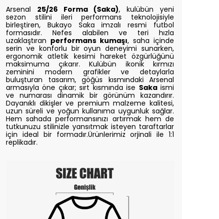
Arsenal
25/26 Forma (Saka)
, kulübün yeni
sezon stilini ileri performans teknolojisiyle
birleştiren, Bukayo Saka imzalı resmi futbol
formasıdır. Nefes alabilen ve teri hızla
uzaklaştıran
performans kumaşı
, saha içinde
serin ve konforlu bir oyun deneyimi sunarken,
ergonomik atletik kesimi hareket özgürlüğünü
maksimuma çıkarır. Kulübün ikonik kırmızı
zeminini modern grafikler ve detaylarla
buluşturan tasarım, göğüs kısmındaki Arsenal
armasıyla öne çıkar; sırt kısmında ise
Saka
ismi
ve numarası dinamik bir görünüm kazandırır.
Dayanıklı dikişler ve premium malzeme kalitesi,
uzun süreli ve yoğun kullanıma uygunluk sağlar.
Hem sahada performansınızı artırmak hem de
tutkunuzu stilinizle yansıtmak isteyen taraftarlar
için ideal bir formadır.
Ürünlerimiz orjinali ile 1:1
replikadır.