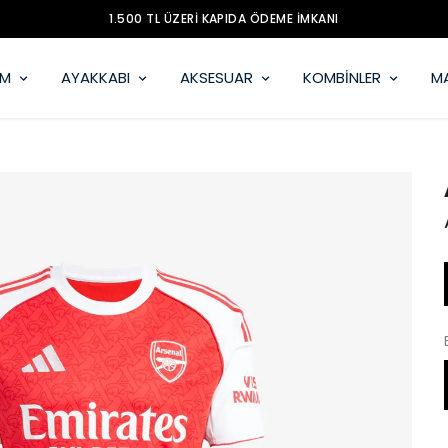
İM
AYAKKABI
AKSESUAR
KOMBİNLER
M