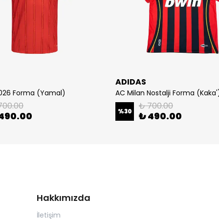
ADIDAS
2026 Forma (Yamal)
AC Milan Nostalji Forma (Kaka'
700.00
₺ 700.00
%
30
490.00
₺ 490.00
Hakkımızda
İletişim