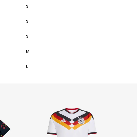
S
S
S
M
L