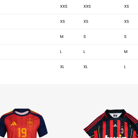
XXS
XXS
XS
XS
XS
XS
M
S
S
L
L
M
XL
XL
L