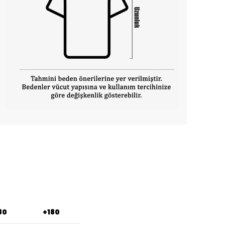
80
+180