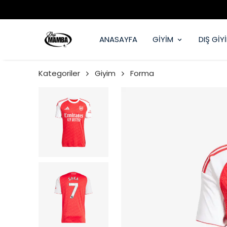
ZERİ KAPIDA ÖDEME İMKANI
ANASAYFA
GİYİM
DIŞ GİY
Kategoriler
Giyim
Forma