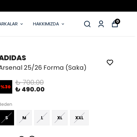
MOBİL U
0
ARKALAR
HAKKIMIZDA
ADIDAS
Arsenal 25/26 Forma (Saka)
₺ 700.00
%
30
₺ 490.00
Beden
S
M
L
XL
XXL