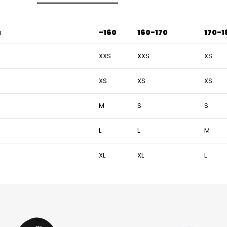
u
-160
160-170
170-1
XXS
XXS
XS
XS
XS
XS
M
S
S
L
L
M
XL
XL
L