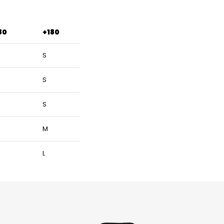
80
+180
S
S
S
M
L