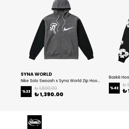
SYNA WORLD
Baskılı Ho
e
Nike Solo Swoosh x Syna World Zip Hoodie
₺ 
₺ 1,800.00
%
42
₺ 
%
23
₺ 1,390.00