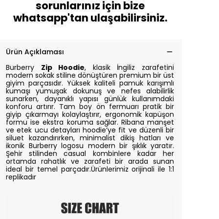
sorunlarınız için bize
whatsapp'tan ulaşabilirsiniz.
Ürün Açıklaması
Burberry
Zip Hoodie
, klasik İngiliz zarafetini
modern sokak stiline dönüştüren premium bir üst
giyim parçasıdır. Yüksek kaliteli pamuk karışımlı
kumaşı yumuşak dokunuş ve nefes alabilirlik
sunarken, dayanıklı yapısı günlük kullanımdaki
konforu artırır. Tam boy ön fermuarı pratik bir
giyip çıkarmayı kolaylaştırır, ergonomik kapüşon
formu ise ekstra koruma sağlar. Ribana manşet
ve etek ucu detayları hoodie’ye fit ve düzenli bir
siluet kazandırırken, minimalist dikiş hatları ve
ikonik Burberry logosu modern bir şıklık yaratır.
Şehir stilinden casual kombinlere kadar her
ortamda rahatlık ve zarafeti bir arada sunan
ideal bir temel parçadır.
Ürünlerimiz orijinali ile 1:1
replikadır