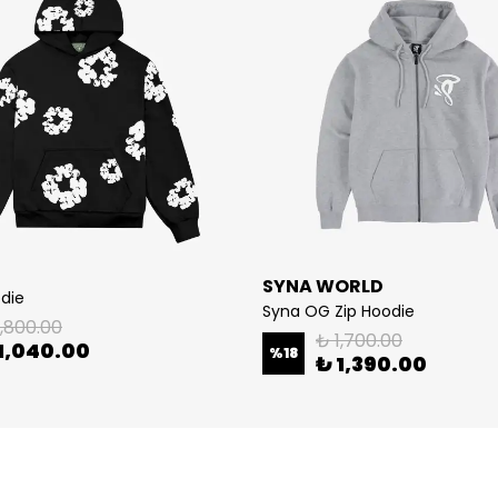
SYNA WORLD
odie
Syna OG Zip Hoodie
1,800.00
₺ 1,700.00
1,040.00
%
18
₺ 1,390.00