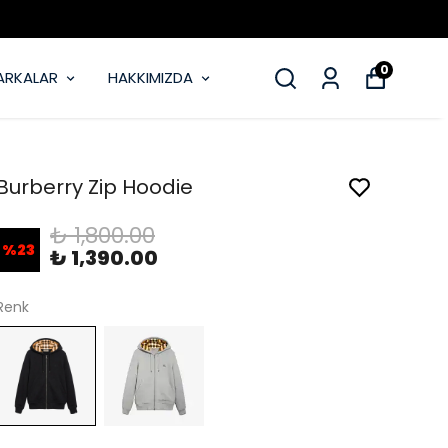
0
ARKALAR
HAKKIMIZDA
Burberry Zip Hoodie
₺ 1,800.00
%
23
₺ 1,390.00
Renk