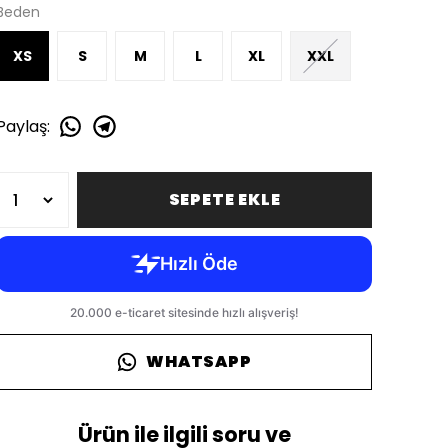
Beden
XS
S
M
L
XL
XXL
Paylaş
:
SEPETE EKLE
WHATSAPP
Ürün ile ilgili soru ve