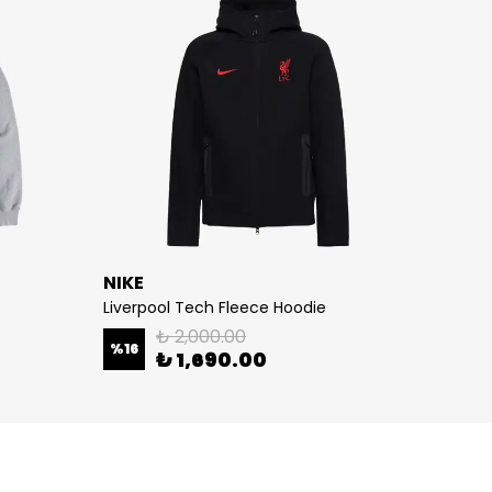
NIKE
NIKE
Liverpool Tech Fleece Hoodie
4th Ge
₺ 2,000.00
%
16
%
16
₺ 1,690.00