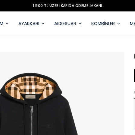
MOBİL UYGULAMAMIZ YAYINDA
İM
AYAKKABI
AKSESUAR
KOMBİNLER
M