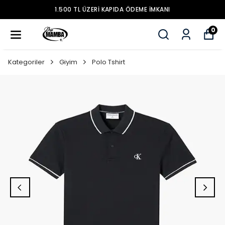
1.500 TL ÜZERİ KAPIDA ÖDEME İMKANI
0
Kategoriler
Giyim
Polo Tshirt