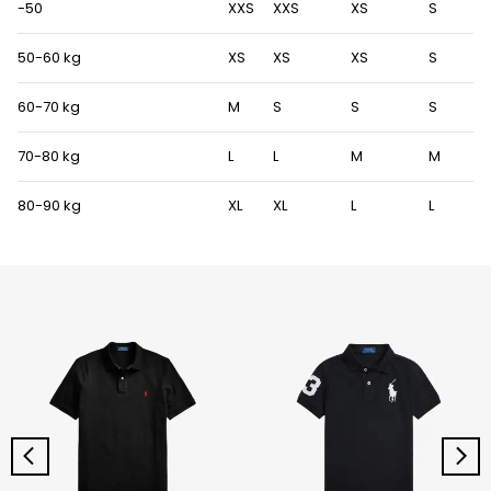
-50
XXS
XXS
XS
S
50-60 kg
XS
XS
XS
S
60-70 kg
M
S
S
S
70-80 kg
L
L
M
M
80-90 kg
XL
XL
L
L