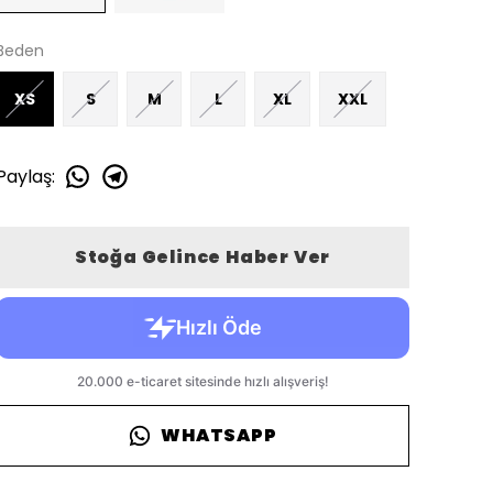
Beden
XS
S
M
L
XL
XXL
Paylaş
:
Stoğa Gelince Haber Ver
WHATSAPP