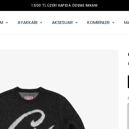
İM
AYAKKABI
AKSESUAR
KOMBİNLER
M