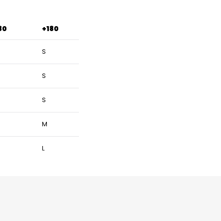
80
+180
S
S
S
M
L