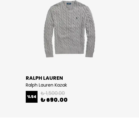
RALPH LAUREN
Ralph Lauren Kazak
₺ 1,500.00
%
54
₺ 690.00