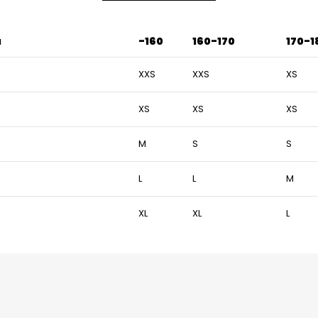
u
-160
160-170
170-1
XXS
XXS
XS
XS
XS
XS
M
S
S
L
L
M
XL
XL
L