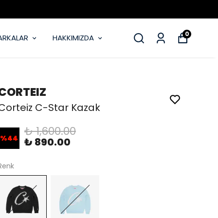
MOBİL UYGULAMAMIZ YAYINDA
0
ARKALAR
HAKKIMIZDA
CORTEIZ
Corteiz C-Star Kazak
₺ 1,600.00
%
44
₺ 890.00
Renk