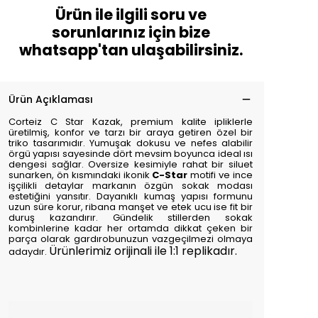
Ürün ile ilgili soru ve
sorunlarınız için bize
whatsapp'tan ulaşabilirsiniz.
Ürün Açıklaması
Corteiz C Star Kazak, premium kalite ipliklerle
üretilmiş, konfor ve tarzı bir araya getiren özel bir
triko tasarımıdır. Yumuşak dokusu ve nefes alabilir
örgü yapısı sayesinde dört mevsim boyunca ideal ısı
dengesi sağlar. Oversize kesimiyle rahat bir siluet
sunarken, ön kısmındaki ikonik
C-Star
motifi ve ince
işçilikli detaylar markanın özgün sokak modası
estetiğini yansıtır. Dayanıklı kumaş yapısı formunu
uzun süre korur, ribana manşet ve etek ucu ise fit bir
duruş kazandırır. Gündelik stillerden sokak
kombinlerine kadar her ortamda dikkat çeken bir
parça olarak gardırobunuzun vazgeçilmezi olmaya
Ürünlerimiz orijinali ile 1:1 replikadır.
adaydır.