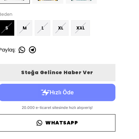
Beden
S
M
L
XL
XXL
Paylaş
:
Stoğa Gelince Haber Ver
WHATSAPP