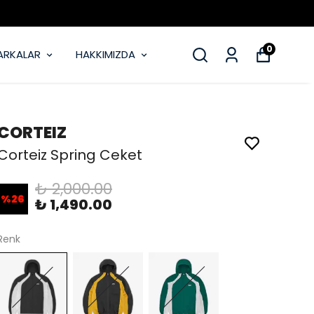
0
ARKALAR
HAKKIMIZDA
CORTEIZ
Corteiz Spring Ceket
₺ 2,000.00
%
26
₺ 1,490.00
Renk