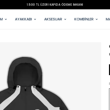
MOBİL UYGULAMAMIZ YAYINDA
İM
AYAKKABI
AKSESUAR
KOMBİNLER
M