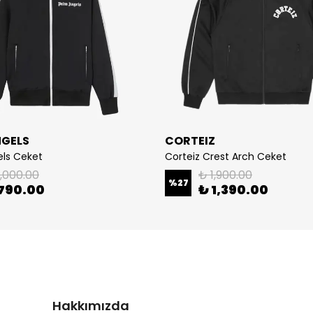
NGELS
CORTEIZ
ls Ceket
Corteiz Crest Arch Ceket
1,000.00
₺ 1,900.00
%
27
790.00
₺ 1,390.00
Hakkımızda