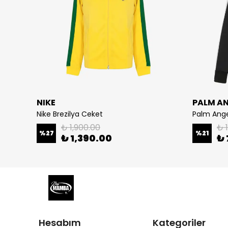
NIKE
PALM A
Nike Brezilya Ceket
Palm Ange
₺ 1,900.00
₺ 
%
27
%
21
₺ 1,390.00
₺ 
Hesabım
Kategoriler