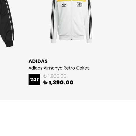
ADIDAS
ADID
Adidas Almanya Retro Ceket
Adidas
₺ 1,900.00
%
27
%
27
₺ 1,390.00