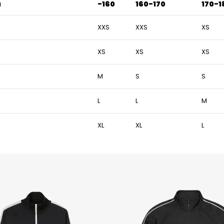
u
-160
160-170
170-1
XXS
XXS
XS
XS
XS
XS
M
S
S
L
L
M
XL
XL
L