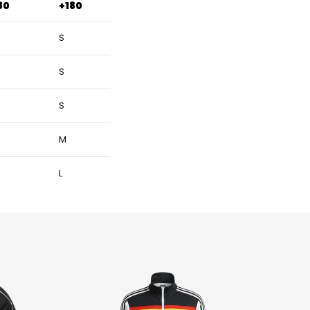
80
+180
S
S
S
M
L