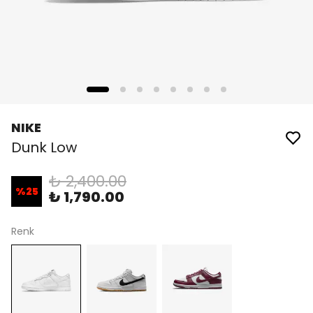
NIKE
Dunk Low
₺ 2,400.00
%
25
₺ 1,790.00
Renk