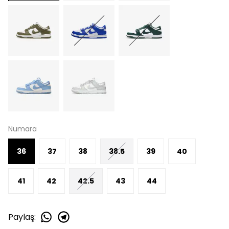
Numara
36
37
38
38.5
39
40
41
42
42.5
43
44
Paylaş
: