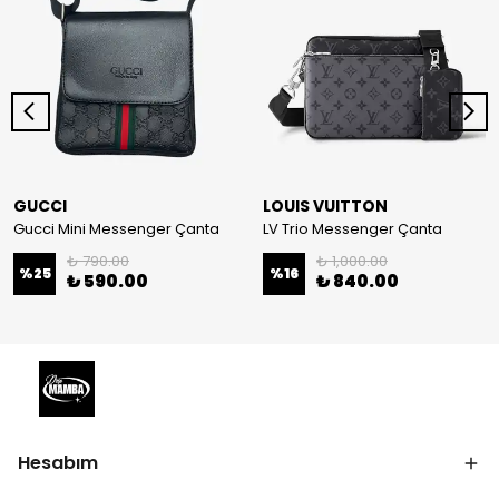
GUCCI
LOUIS VUITTON
Gucci Mini Messenger Çanta
LV Trio Messenger Çanta
₺ 790.00
₺ 1,000.00
%
25
%
16
₺ 590.00
₺ 840.00
Hesabım