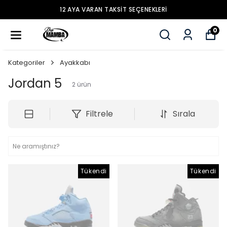
12 AYA VARAN TAKSİT SEÇENEKLERİ
0
Kategoriler
Ayakkabı
Jordan 5
2
ürün
Filtrele
Sırala
Tükendi
Tükendi