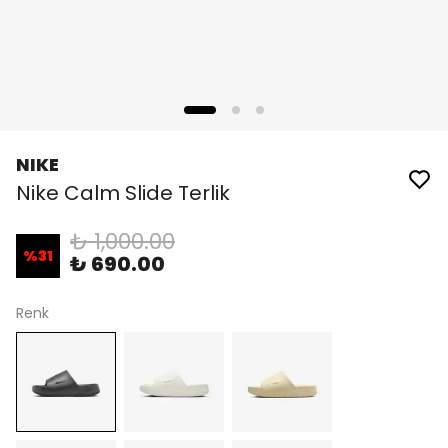
NIKE
Nike Calm Slide Terlik
₺ 1,000.00
%
31
₺ 690.00
Renk