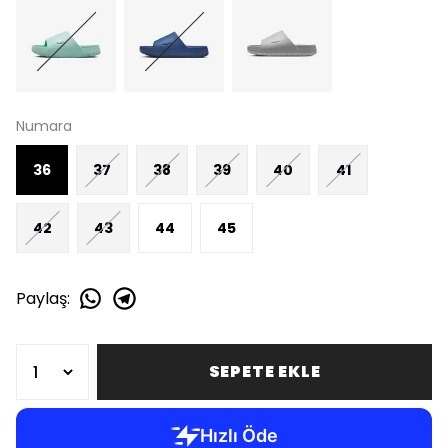
Numara
36
37
38
39
40
41
42
43
44
45
Paylaş
:
SEPETE EKLE