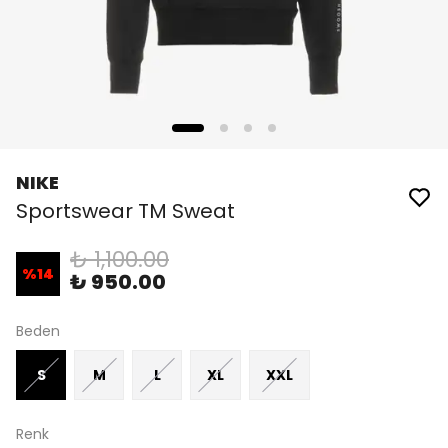
NIKE
Sportswear TM Sweat
₺ 1,100.00
%
14
₺ 950.00
Beden
S
M
L
XL
XXL
Renk