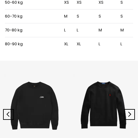
50-60 kg
XS
XS
XS
S
60-70 kg
M
S
S
S
70-80 kg
L
L
M
M
80-90 kg
XL
XL
L
L