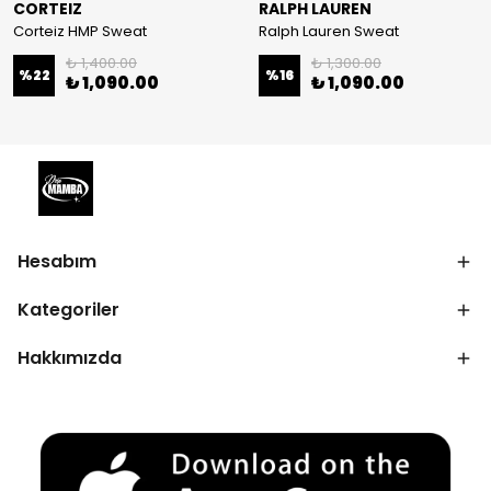
CORTEIZ
RALPH LAUREN
Corteiz HMP Sweat
Ralph Lauren Sweat
₺ 1,400.00
₺ 1,300.00
%
22
%
16
₺ 1,090.00
₺ 1,090.00
Hesabım
Kategoriler
Hakkımızda