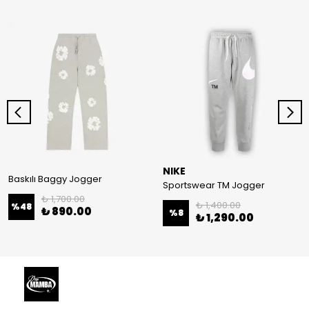
NIKE
Baskılı Baggy Jogger
Sportswear TM Jogger
₺ 1,700.00
₺ 1,400.00
%
48
₺ 890.00
%
8
₺ 1,290.00