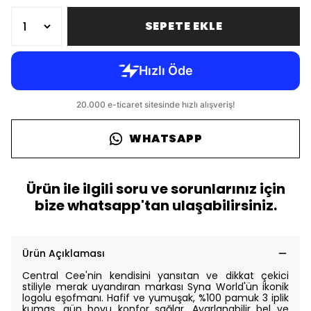
SEPETE EKLE
WHATSAPP
Ürün ile ilgili soru ve sorunlarınız için
bize whatsapp'tan ulaşabilirsiniz.
Ürün Açıklaması
Central Cee'nin kendisini yansıtan ve dikkat çekici
stiliyle merak uyandıran markası Syna World'ün ikonik
logolu eşofmanı. Hafif ve yumuşak, %100 pamuk 3 iplik
kumaş, gün boyu konfor sağlar. Ayarlanabilir bel ve