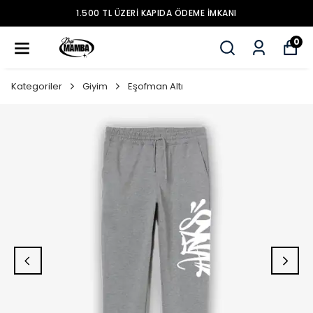
 KAPIDA ÖDEME İMKANI
MOBİL UYGU
0
Kategoriler
Giyim
Eşofman Altı