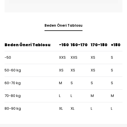
Beden Öneri Tablosu
Beden Öneri Tablosu
-160
160-170
170-180
+180
-50
XXS
XXS
XS
S
50-60 kg
XS
XS
XS
S
60-70 kg
M
S
S
S
70-80 kg
L
L
M
M
80-90 kg
XL
XL
L
L