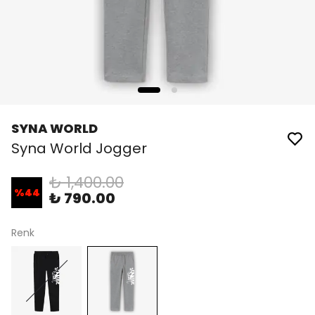
SYNA WORLD
Syna World Jogger
₺ 1,400.00
%
44
₺ 790.00
Renk