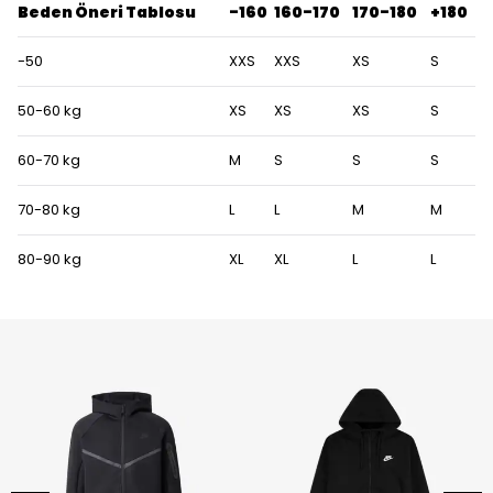
Beden Öneri Tablosu
-160
160-170
170-180
+180
-50
XXS
XXS
XS
S
50-60 kg
XS
XS
XS
S
60-70 kg
M
S
S
S
70-80 kg
L
L
M
M
80-90 kg
XL
XL
L
L