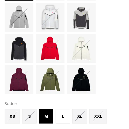
Beden
XS
S
M
L
XL
XXL