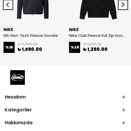
NIKE
NIKE
5th Gen. Tech Fleece Hoodie
Nike Club Fleece Full Zip Hoodie
₺ 2,000.00
₺ 1,800.00
%
16
%
28
₺ 1,690.00
₺ 1,290.00
Hesabım
Kategoriler
Hakkımızda