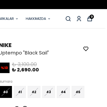
0
ARKALAR
HAKKIMIZDA
NIKE
Uptempo "Black Sail"
₺ 3,100.00
%
13
₺ 2,690.00
Numara
40
41
42
43
44
45