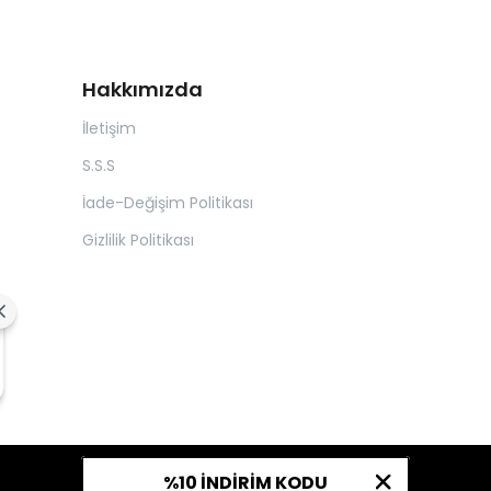
Hakkımızda
İletişim
S.S.S
İade-Değişim Politikası
Gizlilik Politikası
|
%10 İNDİRİM KODU