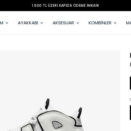
1.500 TL ÜZERİ KAPIDA ÖDEME İMKANI
İM
AYAKKABI
AKSESUAR
KOMBİNLER
M