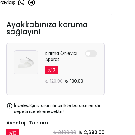
Paylaş
:
Ayakkabınıza koruma
sağlayın!
Kırılma Önleyici
Aparat
%
17
₺ 120.00
₺ 100.00
İncelediğiniz ürün ile birlikte bu ürünler de
sepetinize eklenecektir!
Avantajlı Toplam
₺ 3,100.00
₺ 2,690.00
%
13