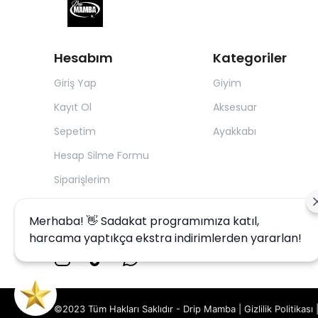
Hesabım
Kategoriler
Giriş Yap
Giyim
Kayıt Ol
Aksesuar
Sepetim
Ayakkabı
Hesap Silme Formu
Siparişlerim
Merhaba! 👋 Sadakat programımıza katıl,
harcama yaptıkça ekstra indirimlerden yararlan!
©2023 Tüm Hakları Saklıdır - Drip Mamba |
Gizlilik Politikası