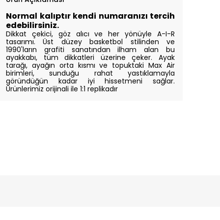
Normal kalıptır kendi numaranızı tercih
edebilirsiniz.
Dikkat çekici, göz alıcı ve her yönüyle A-I-R
tasarımı. Üst düzey basketbol stilinden ve
1990'ların grafiti sanatından ilham alan bu
ayakkabı, tüm dikkatleri üzerine çeker. Ayak
tarağı, ayağın orta kısmı ve topuktaki Max Air
birimleri, sunduğu rahat yastıklamayla
göründüğün kadar iyi hissetmeni sağlar.
Ürünlerimiz oriji
nali ile 1:1 replikadır