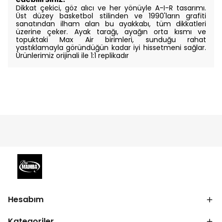
Dikkat çekici, göz alıcı ve her yönüyle A-I-R tasarımı.
Üst düzey basketbol stilinden ve 1990'ların grafiti
sanatından ilham alan bu ayakkabı, tüm dikkatleri
üzerine çeker. Ayak tarağı, ayağın orta kısmı ve
topuktaki Max Air birimleri, sunduğu rahat
yastıklamayla göründüğün kadar iyi hissetmeni sağlar.
Ürünlerimiz orijinali ile 1:1 replikadır
Hesabım
Kategoriler