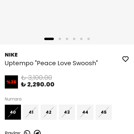
NIKE
Uptempo "Peace Love Swoosh"
₺ 3,100.00
%
26
₺ 2,290.00
Numara
40
41
42
43
44
45
Paylaş
: