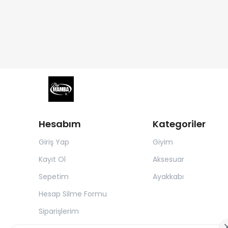
Hesabım
Kategoriler
Giriş Yap
Giyim
Kayıt Ol
Aksesuar
Sepetim
Ayakkabı
Hesap Silme Formu
Siparişlerim