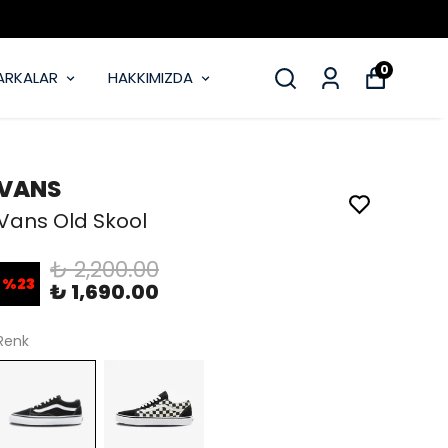
0
ARKALAR
HAKKIMIZDA
VANS
Vans Old Skool
₺ 2,200.00
%
23
₺ 1,690.00
Renk