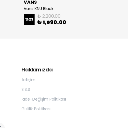
VANS
Vans KNU Black
₺ 2,200.00
%
23
₺ 1,690.00
Hakkımızda
İletişim
S.S.S
İade-Değişim Politikası
Gizlilik Politikası