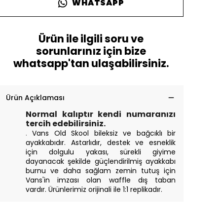
WHATSAPP
Ürün ile ilgili soru ve
sorunlarınız için bize
whatsapp'tan ulaşabilirsiniz.
Ürün Açıklaması
Normal kalıptır kendi numaranızı
tercih edebilirsiniz.
.
Vans Old Skool bileksiz ve bağcıklı bir
ayakkabıdır. Astarlıdır, destek ve esneklik
için dolgulu yakası, sürekli giyime
dayanacak şekilde güçlendirilmiş ayakkabı
burnu ve daha sağlam zemin tutuş için
Vans'in imzası olan waffle dış taban
vardır.
Ürünlerimiz orijinali ile 1:1 replikadır.