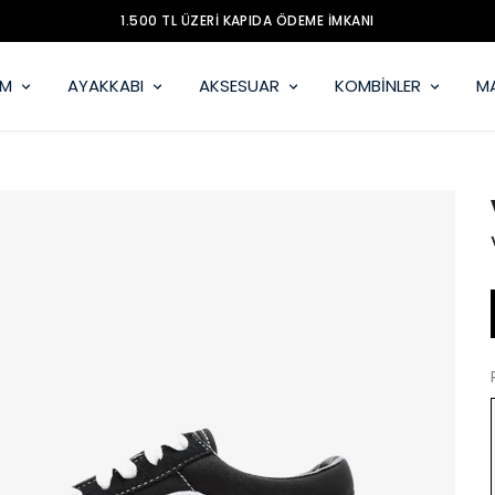
1.500 TL ÜZERİ KAPIDA ÖDEME İMKANI
İM
AYAKKABI
AKSESUAR
KOMBİNLER
M