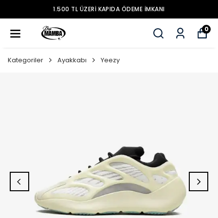
1.500 TL ÜZERİ KAPIDA ÖDEME İMKANI
0
Kategoriler
Ayakkabı
Yeezy