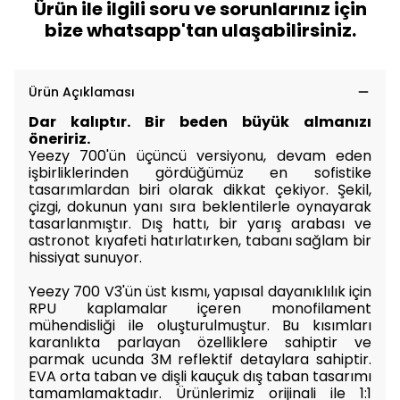
Ürün ile ilgili soru ve sorunlarınız için
bize whatsapp'tan ulaşabilirsiniz.
Ürün Açıklaması
Dar kalıptır. Bir beden büyük almanızı
öneririz.
Yeezy 700'ün üçüncü versiyonu, devam eden
işbirliklerinden gördüğümüz en sofistike
tasarımlardan biri olarak dikkat çekiyor. Şekil,
çizgi, dokunun yanı sıra beklentilerle oynayarak
tasarlanmıştır. Dış hattı, bir yarış arabası ve
astronot kıyafeti hatırlatırken, tabanı sağlam bir
hissiyat sunuyor.
Yeezy 700 V3'ün üst kısmı, yapısal dayanıklılık için
RPU kaplamalar içeren monofilament
mühendisliği ile oluşturulmuştur. Bu kısımları
karanlıkta parlayan özelliklere sahiptir ve
parmak ucunda 3M reflektif detaylara sahiptir.
EVA orta taban ve dişli kauçuk dış taban tasarımı
tamamlamaktadır.
Ürünlerimiz orijinali ile 1:1