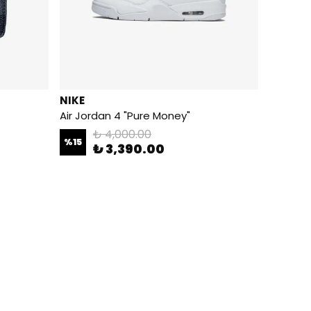
NIKE
Air Jordan 4 "Pure Money"
₺ 4,000.00
%
15
₺ 3,390.00