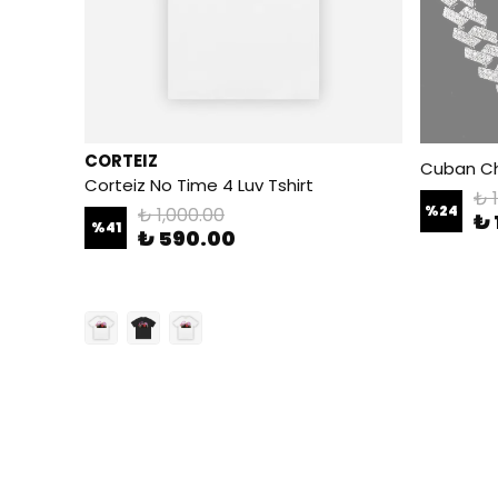
CORTEIZ
Cuban Ch
Corteiz No Time 4 Luv Tshirt
₺ 
%
24
₺ 1,000.00
₺ 
%
41
₺ 590.00