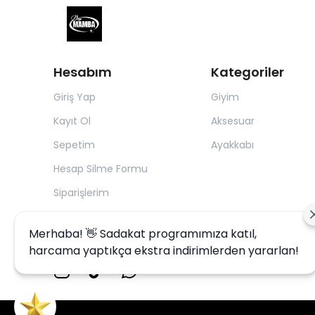
Hesabım
Kategoriler
Giriş Yap
Giyim
Kayıt Ol
Aksesuar
Sepetim
Ayakkabı
Hesap Silme Formu
Siparişlerim
Merhaba! 👋 Sadakat programımıza katıl,
harcama yaptıkça ekstra indirimlerden yararlan!