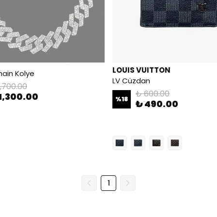
LOUIS VUITTON
ain Kolye
LV Cüzdan
1,700.00
₺ 600.00
1,300.00
%
18
₺ 490.00
1