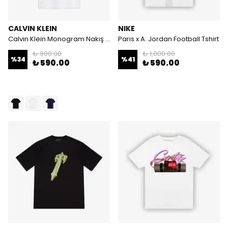
CALVIN KLEIN
NIKE
Calvin Klein Monogram Nakış Logolu Tshirt
Paris x A. Jordan Football Tshirt
₺ 900.00
₺ 1,000.00
%
34
%
41
₺ 590.00
₺ 590.00