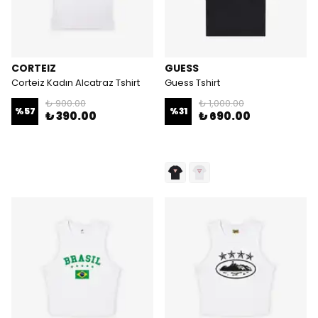
CORTEIZ
GUESS
Corteiz Kadın Alcatraz Tshirt
Guess Tshirt
₺ 900.00
₺ 1,000.00
%
57
%
31
₺ 390.00
₺ 690.00