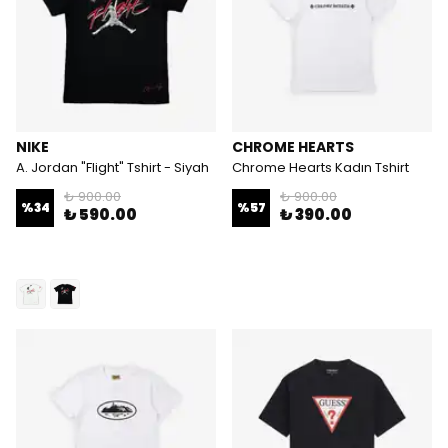
NIKE
CHROME HEARTS
A. Jordan "Flight" Tshirt - Siyah
Chrome Hearts Kadın Tshirt
₺ 900.00
₺ 900.00
%
34
%
57
₺ 590.00
₺ 390.00