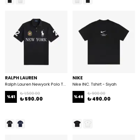
RALPH LAUREN
NIKE
Ralph Lauren Newyork Polo Tshirt
Nike INC. Tshirt - Siyah
₺ 1,500.00
₺ 900.00
%
61
%
46
₺ 590.00
₺ 490.00