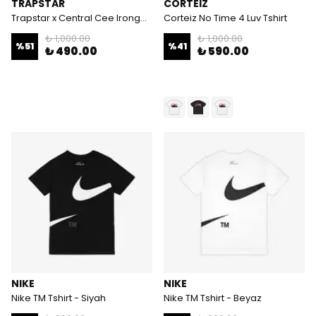
TRAPSTAR
CORTEIZ
Trapstar x Central Cee Irongate Tshirt
Corteiz No Time 4 Luv Tshirt
₺ 1,000.00
₺ 1,000.00
%
51
%
41
₺ 490.00
₺ 590.00
NIKE
NIKE
Nike TM Tshirt - Siyah
Nike TM Tshirt - Beyaz