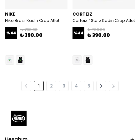
NIKE
CORTEIZ
Nike Brasil Kadın Crop Atlet
Corteiz 4Starz Kadın Crop Atlet
₺ 700.00
₺ 700.00
%
44
%
44
₺ 390.00
₺ 390.00
1
2
3
4
5
Hesabım