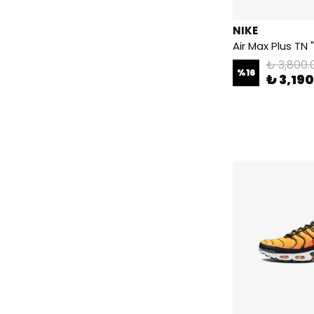
NIKE
Air Max Plus TN "
₺ 3,800.
%
16
₺ 3,19