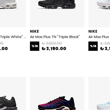
NIKE
NIKE
Air Max Plus TN "Triple White" - Beyaz
Air Max Plus TN "Triple Black"
Air Max Plus
00
₺ 3,800.00
₺ 3,
%
16
%
16
0.00
₺ 3,190.00
₺ 3,