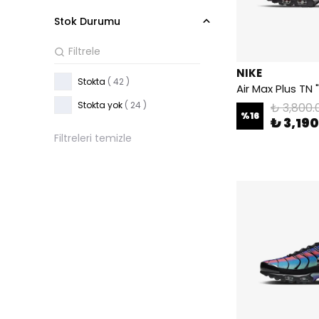
Stok Durumu
NIKE
Stokta
( 42 )
Stokta yok
( 24 )
₺ 3,800.
%
16
₺ 3,19
Filtreleri temizle