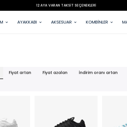
12 AYA VARAN TAKSİT SEÇENEKLERİ
İM
AYAKKABI
AKSESUAR
KOMBİNLER
M
Fiyat artan
Fiyat azalan
İndirim oranı artan