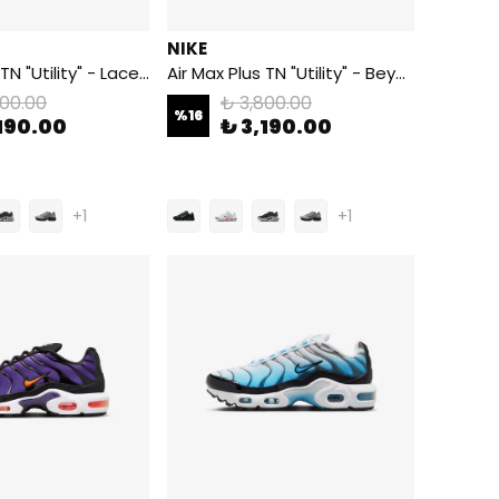
NIKE
Air Max Plus TN "Utility" - Lace Toggle
Air Max Plus TN "Utility" - Beyaz
800.00
₺ 3,800.00
%
16
190.00
₺ 3,190.00
+1
+1