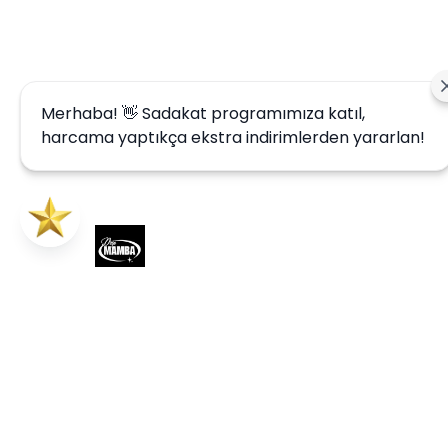
Merhaba! 👋 Sadakat programımıza katıl,
harcama yaptıkça ekstra indirimlerden yararlan!
Hesabım
Kategoriler
Giriş Yap
Giyim
Kayıt Ol
Aksesuar
Sepetim
Ayakkabı