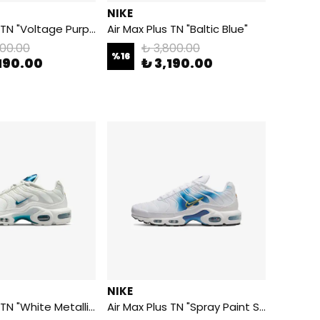
NIKE
Air Max Plus TN "Voltage Purple"
Air Max Plus TN "Baltic Blue"
800.00
₺ 3,800.00
%
16
190.00
₺ 3,190.00
NIKE
Air Max Plus TN "White Metallic Blue"
Air Max Plus TN "Spray Paint Swoosh"