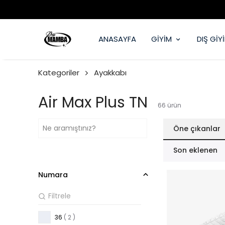
ANASAYFA
GİYİM
DIŞ GİY
Kategoriler
Ayakkabı
Air Max Plus TN
66
ürün
Öne çıkanlar
Son eklenen
Numara
36
( 2 )