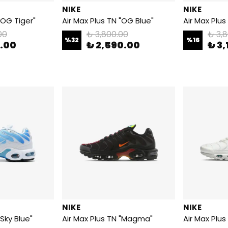
NIKE
NIKE
"OG Tiger"
Air Max Plus TN "OG Blue"
00
₺ 3,800.00
₺ 3,
%
32
%
16
0.00
₺ 2,590.00
₺ 3,
NIKE
NIKE
"Sky Blue"
Air Max Plus TN "Magma"