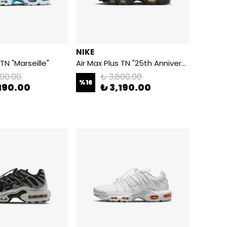
NIKE
 TN "Marseille"
Air Max Plus TN "25th Anniversary"
800.00
₺ 3,800.00
%
16
190.00
₺ 3,190.00