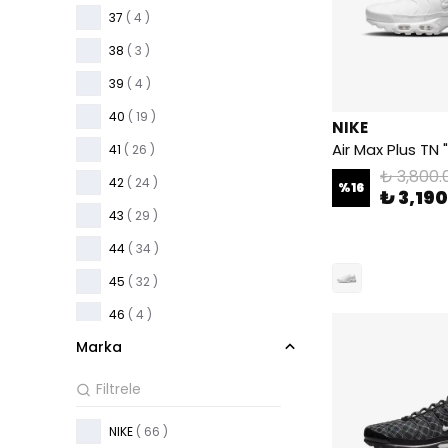
37
( 4 )
38
( 3 )
39
( 4 )
40
( 19 )
NIKE
41
( 26 )
₺ 3,800.
42
( 24 )
%
16
₺ 3,19
43
( 29 )
44
( 34 )
45
( 32 )
46
( 4 )
Marka
NIKE
( 66 )