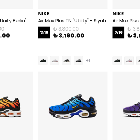
NIKE
NIKE
Unity Berlin"
Air Max Plus TN "Utility" - Siyah
00
₺ 3,800.00
₺ 3,
%
16
%
16
0.00
₺ 3,190.00
₺ 3,
+1