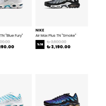
NIKE
 TN "Blue Fury"
Air Max Plus TN "Smoke"
800.00
₺ 3,800.00
%
16
190.00
₺ 3,190.00