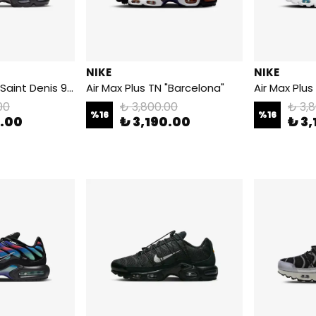
NIKE
NIKE
Air Max Plus TN "Saint Denis 93"
Air Max Plus TN "Barcelona"
Air Max Plus
00
₺ 3,800.00
₺ 3,
%
16
%
16
0.00
₺ 3,190.00
₺ 3,