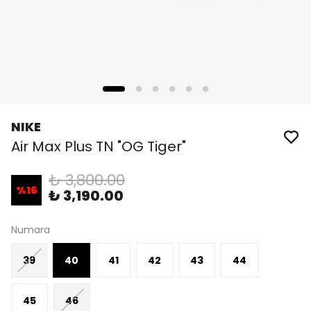
NIKE
Air Max Plus TN "OG Tiger"
₺ 3,800.00
%
16
₺ 3,190.00
Numara
39
40
41
42
43
44
45
46