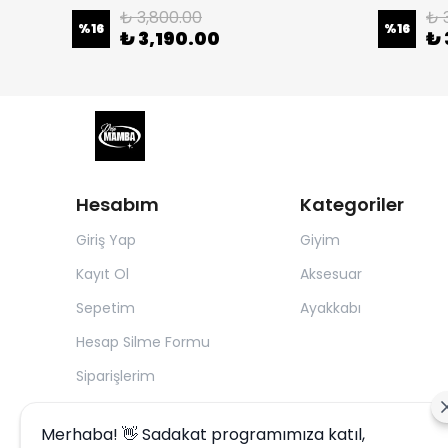
₺ 3,800.00
₺ 
%
16
%
16
₺ 3,190.00
₺ 
Hesabım
Kategoriler
Giriş Yap
Giyim
Kayıt Ol
Aksesuar
Sepetim
Ayakkabı
Hesap Silme Formu
Siparişlerim
Merhaba! 👋 Sadakat programımıza katıl,