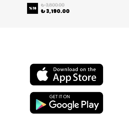
₺ 3,800.00
%
16
%
16
₺ 3,190.00