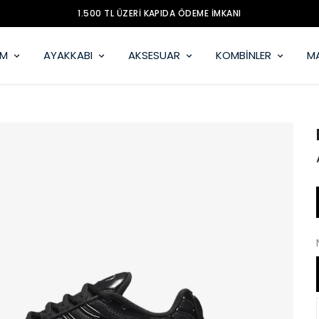
İM
AYAKKABI
AKSESUAR
KOMBİNLER
M