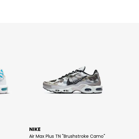
NIKE
NIKE
Air Max Plus TN "Brushstroke Camo"
Air Ma