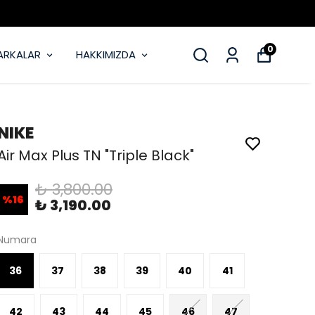
MOBİL UYGULAMAMIZ YAYINDA
0
ARKALAR
HAKKIMIZDA
NIKE
Air Max Plus TN "Triple Black"
₺ 3,800.00
%
16
₺ 3,190.00
Numara
36
37
38
39
40
41
42
43
44
45
46
47