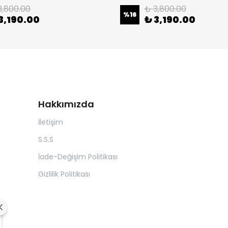
3,800.00
₺ 3,800.00
%
16
3,190.00
₺ 3,190.00
Hakkımızda
İletişim
S.S.S
İade-Değişim Politikası
Gizlilik Politikası