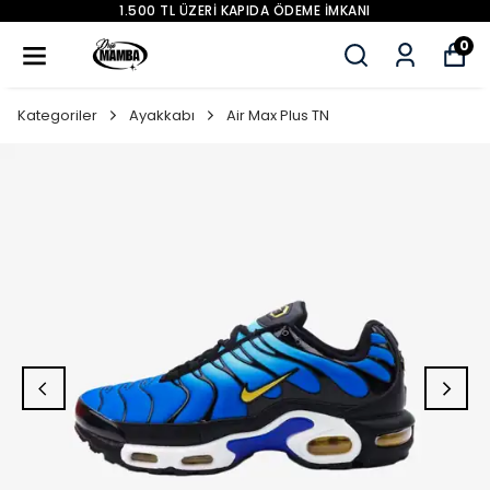
1.500 TL ÜZERİ KAPIDA ÖDEME İMKANI
0
Kategoriler
Ayakkabı
Air Max Plus TN