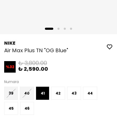
NIKE
Air Max Plus TN "OG Blue"
₺ 3,800.00
%
32
₺ 2,590.00
Numara
39
40
41
42
43
44
45
46