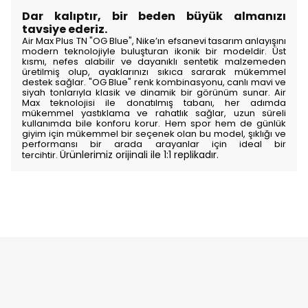
Dar kalıptır, bir beden büyük almanızı
tavsiye ederiz.
Air Max Plus TN "OG Blue", Nike’ın efsanevi tasarım anlayışını
modern teknolojiyle buluşturan ikonik bir modeldir. Üst
kısmı, nefes alabilir ve dayanıklı sentetik malzemeden
üretilmiş olup, ayaklarınızı sıkıca sararak mükemmel
destek sağlar. "OG Blue" renk kombinasyonu, canlı mavi ve
siyah tonlarıyla klasik ve dinamik bir görünüm sunar. Air
Max teknolojisi ile donatılmış tabanı, her adımda
mükemmel yastıklama ve rahatlık sağlar, uzun süreli
kullanımda bile konforu korur. Hem spor hem de günlük
giyim için mükemmel bir seçenek olan bu model, şıklığı ve
performansı bir arada arayanlar için ideal bir
Ürünlerimiz orijinali ile 1:1 replikadır.
tercihtir.