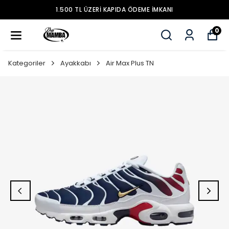
1.500 TL ÜZERİ KAPIDA ÖDEME İMKANI
0
Kategoriler
Ayakkabı
Air Max Plus TN