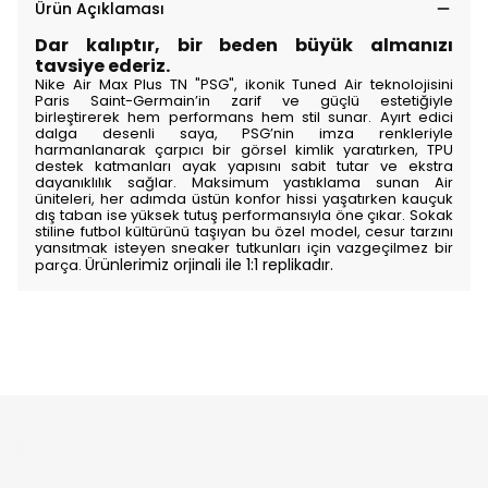
Ürün Açıklaması
Dar kalıptır, bir beden büyük almanızı
tavsiye ederiz.
Nike Air Max Plus TN "PSG", ikonik Tuned Air teknolojisini
Paris Saint-Germain’in zarif ve güçlü estetiğiyle
birleştirerek hem performans hem stil sunar. Ayırt edici
dalga desenli saya, PSG’nin imza renkleriyle
harmanlanarak çarpıcı bir görsel kimlik yaratırken, TPU
destek katmanları ayak yapısını sabit tutar ve ekstra
dayanıklılık sağlar. Maksimum yastıklama sunan Air
üniteleri, her adımda üstün konfor hissi yaşatırken kauçuk
dış taban ise yüksek tutuş performansıyla öne çıkar. Sokak
stiline futbol kültürünü taşıyan bu özel model, cesur tarzını
yansıtmak isteyen sneaker tutkunları için vazgeçilmez bir
Ürünlerimiz orjinali ile 1:1 replikadır.
parça.