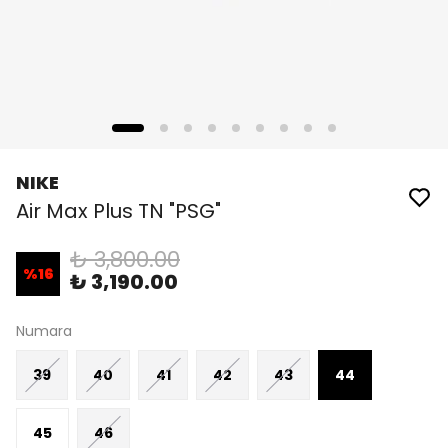
NIKE
Air Max Plus TN "PSG"
₺ 3,800.00
%
16
₺ 3,190.00
Numara
39
40
41
42
43
44
45
46