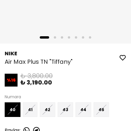
NIKE
Air Max Plus TN "Tiffany"
₺ 3,800.00
%
16
₺ 3,190.00
Numara
40
41
42
43
44
45
Paylaş
: