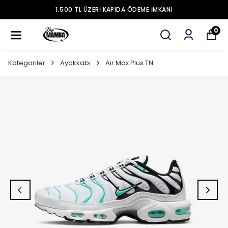
1.500 TL ÜZERİ KAPIDA ÖDEME İMKANI
0
Kategoriler
Ayakkabı
Air Max Plus TN